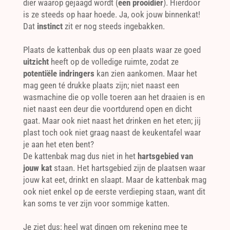
dier waarop gejaagd wordt (
een prooidier
). Hierdoor
is ze steeds op haar hoede. Ja, ook jouw binnenkat!
Dat
instinct
zit er nog steeds ingebakken.
Plaats de kattenbak dus op een plaats waar ze goed
uitzicht
heeft op de volledige ruimte, zodat ze
potentiële indringers
kan zien aankomen. Maar het
mag geen té drukke plaats zijn; niet naast een
wasmachine die op volle toeren aan het draaien is en
niet naast een deur die voortdurend open en dicht
gaat. Maar ook niet naast het drinken en het eten; jij
plast toch ook niet graag naast de keukentafel waar
je aan het eten bent?
De kattenbak mag dus niet in het
hartsgebied van
jouw kat
staan. Het hartsgebied zijn de plaatsen waar
jouw kat eet, drinkt en slaapt. Maar de kattenbak mag
ook niet enkel op de eerste verdieping staan, want dit
kan soms te ver zijn voor sommige katten.
Je ziet dus; heel wat dingen om rekening mee te