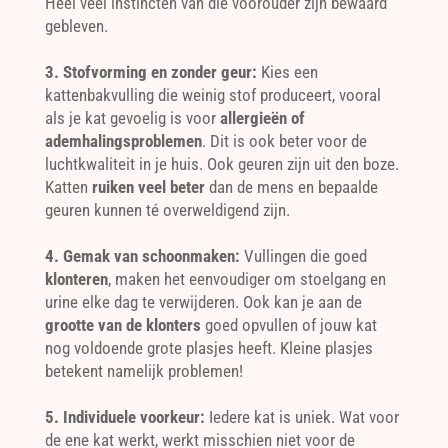
Heel veel instincten van die voorouder zijn bewaard
gebleven.
3. Stofvorming en zonder geur:
Kies een
kattenbakvulling die weinig stof produceert, vooral
als je kat gevoelig is voor
allergieën of
ademhalingsproblemen
. Dit is ook beter voor de
luchtkwaliteit in je huis. Ook geuren zijn uit den boze.
Katten
ruiken veel beter
dan de mens en bepaalde
geuren kunnen té overweldigend zijn.
4. Gemak van schoonmaken:
Vullingen die goed
klonteren
, maken het eenvoudiger om stoelgang en
urine elke dag te verwijderen. Ook kan je aan de
grootte van de klonters
goed opvullen of jouw kat
nog voldoende grote plasjes heeft. Kleine plasjes
betekent namelijk problemen!
5. Individuele voorkeur:
Iedere kat is uniek. Wat voor
de ene kat werkt, werkt misschien niet voor de