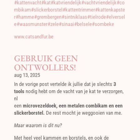
#kattenvacht
#kat
#katvriendelijk
#vachtvriendelijk
#co
mbikam
#slickerborstel
#kattentrimmer
#kattenkapste
r
#hamme
#grembergen
#sintniklaas
#tielrode
#elversel
e
#waasmunster
#zele
#sinaai
#belsele
#sombeke
www.catsandfur.be
GEBRUIK GEEN
ONTWOLLERS!
aug 13, 2025
In de vorige post vertelde ik jullie dat je slechts
3
tools
nodig hebt om de vacht van je kat te verzorgen,
nl
een
microvezeldoek, een metalen combikam en een
slickerborstel.
De rest mocht je weggooien van me.
Maar waarom is dit nu?
Met heel veel kammen en borstels, en ook de