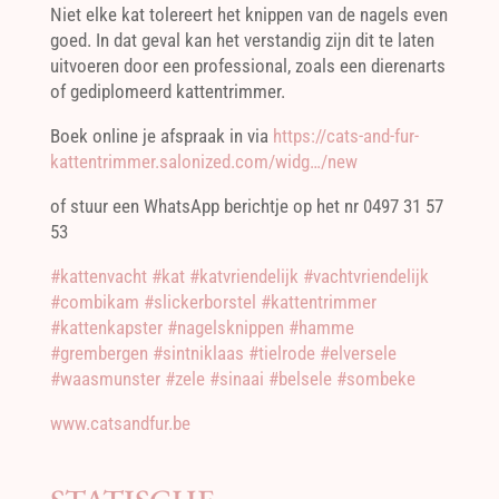
Niet elke kat tolereert het knippen van de nagels even
goed. In dat geval kan het verstandig zijn dit te laten
uitvoeren door een professional, zoals een dierenarts
of gediplomeerd kattentrimmer.
Boek online je afspraak in via
https://cats-and-fur-
kattentrimmer.salonized.com/widg…/new
of stuur een WhatsApp berichtje op het nr 0497 31 57
53
#kattenvacht
#kat
#katvriendelijk
#vachtvriendelijk
#combikam
#slickerborstel
#kattentrimmer
#kattenkapster
#nagelsknippen #hamme
#grembergen
#sintniklaas
#tielrode
#elversele
#waasmunster
#zele
#sinaai
#belsele
#sombeke
www.catsandfur.be