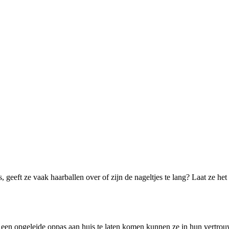
rs, geeft ze vaak haarballen over of zijn de nageltjes te lang? Laat ze 
een opgeleide oppas aan huis te laten komen kunnen ze in hun vertrouw