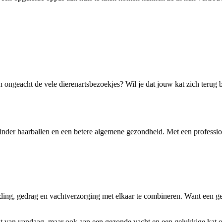
n ongeacht de vele dierenartsbezoekjes? Wil je dat jouw kat zich terug 
inder haarballen en een betere algemene gezondheid. Met een professio
ng, gedrag en vachtverzorging met elkaar te combineren. Want een gezon
at van vandaag, maar ook aan een gezonde vacht en een gelukkige kat o