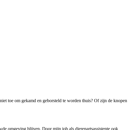
het niet toe om gekamd en geborsteld te worden thuis? Of zijn de knopen
de omgeving blijven. Door mijn job als dierenartsassistente ook