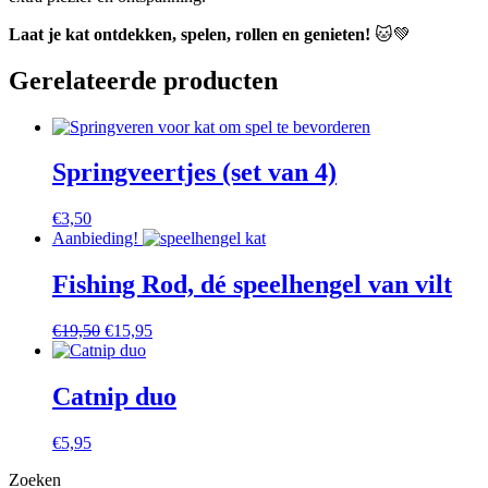
Laat je kat ontdekken, spelen, rollen en genieten!
🐱💚
Gerelateerde producten
Springveertjes (set van 4)
€
3,50
Aanbieding!
Fishing Rod, dé speelhengel van vilt
Oorspronkelijke
Huidige
€
19,50
€
15,95
prijs
prijs
was:
is:
€19,50.
€15,95.
Catnip duo
€
5,95
Zoeken