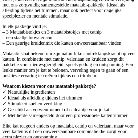
met ons zorgvuldig samengestelde matatabi-pakketje. Ideaal als
afleiding tijdens het trimmen, maar ook perfect voor dagelijks
speelplezier en mentale stimulatie.
In elk pakketje vind je:
– 3 Matatabistokjes en 3 matatabistokjes met catnip
– een staaltje biovaleriaan
– Een geurige kruidenmix die katten onweerstaanbaar vinden
Matatabi staat bekend om zijn natuurlijke aantrekkingskracht op veel
katten. In combinatie met catnip, valeriaan en kruiden zorgt dit
pakketje voor nieuwsgierigheid, speels gedrag en ontspanning. Een
leuke manier om je kat te belonen, verveling tegen te gaan of een
positieve ervaring te creëren tijdens een trimbeurt.
Waarom kiezen voor ons matatabi-pakketje?
✓ Natuurlijke ingrediënten
✓ Ideaal als afleiding tijdens het trimmen
✓ Stimuleert spel en verrijking
✓ Geschikt als verwenmoment of cadeautje voor je kat
✓ Met liefde samengesteld door een professionele kattentrimmer
Elke kat reageert anders op matatabi, catnip en valeriaan, maar voor
veel katten is dit een onweerstaanbare combinatie die zorgt voor
extra plezier en ontspanning.