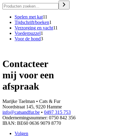
11
Spelen met kat
11
producten
1
Tijdschrift/boeken
1
product
11
Verzorging en vacht
11
1
producten
Voederpuzzel
1
product
3
Voor de hond
3
producten
Contacteer
mij voor een
afspraak
Marijke Taelman • Cats & Fur
Noordstraat 145, 9220 Hamme
info@catsandfur.be
•
0497 315 753
Ondernemingsnummer: 0750 842 356
IBAN: BE60 0636 9079 8770
Volgen