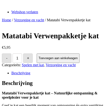
Webshop verlaten
Home
/
Verzorging en vacht
/ Matatabi Verwenpakketje kat
Matatabi Verwenpakketje kat
€
5,95
Matatabi
-
+
Toevoegen aan winkelwagen
Verwenpakketje
kat
Categorieën:
Spelen met kat
,
Verzorging en vacht
aantal
Beschrijving
Beschrijving
Matatabi Verwenpakketje kat – Natuurlijke ontspanning &
speelplezier voor je kat
Geef je kat een heerlijk moment van ontspanning én extra verrijking